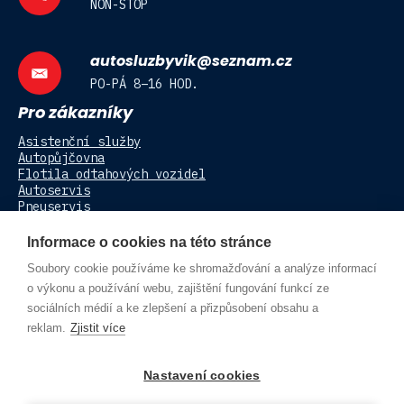
NON-STOP
autosluzbyvik@seznam.cz
PO-PÁ 8–16 HOD.
Pro zákazníky
Asistenční služby
Autopůjčovna
Flotila odtahových vozidel
Autoservis
Pneuservis
Kontakt
Informace o cookies na této stránce
DALŠÍ NAŠE WEBY
Soubory cookie používáme ke shromažďování a analýze informací
o výkonu a používání webu, zajištění fungování funkcí ze
sociálních médií a ke zlepšení a přizpůsobení obsahu a
Autobazar Velké Poříčí
reklam.
Zjistit více
Autovrakoviště Vik
Nastavení cookies