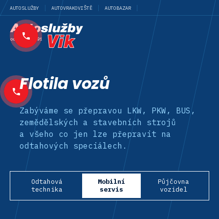
AUTOSLUŽBY
AUTOVRAKOVIŠTĚ
AUTOBAZAR
Flotila vozů
Zabýváme se přepravou LKW, PKW, BUS,
zemědělských a stavebních strojů
a všeho co jen lze přepravit na
odtahových speciálech.
Odtahová
Mobilní
Půjčovna
technika
servis
vozidel