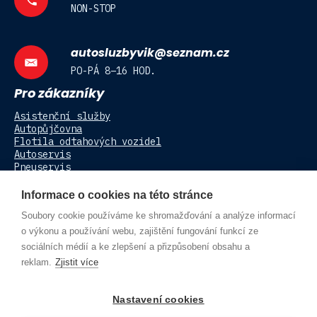
NON-STOP
autosluzbyvik@seznam.cz
PO-PÁ 8–16 HOD.
Pro zákazníky
Asistenční služby
Autopůjčovna
Flotila odtahových vozidel
Autoservis
Pneuservis
Kontakt
Informace o cookies na této stránce
DALŠÍ NAŠE WEBY
Soubory cookie používáme ke shromažďování a analýze informací
o výkonu a používání webu, zajištění fungování funkcí ze
sociálních médií a ke zlepšení a přizpůsobení obsahu a
Autobazar Velké Poříčí
reklam.
Zjistit více
Autovrakoviště Vik
Nastavení cookies