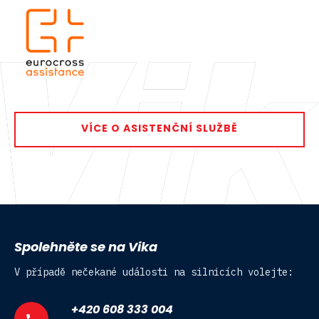
VÍCE O ASISTENČNÍ SLUŽBĚ
Spolehněte se na Vika
V případě nečekané události na silnicích volejte:
+420 608 333 004