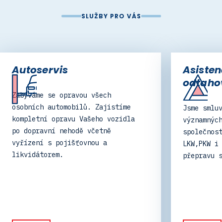
SLUŽBY PRO VÁS
is
Asistenční
odtahová služba
 opravou všech
tomobilů. Zajistíme
Jsme smluvní partner vše
pravu Vašeho vozidla
významných asistenčních
 nehodě včetně
společností v ČR i EU pr
pojišťovnou a
LKW,PKW i BUS. Nabízíme 
m.
přepravu strojů a techni